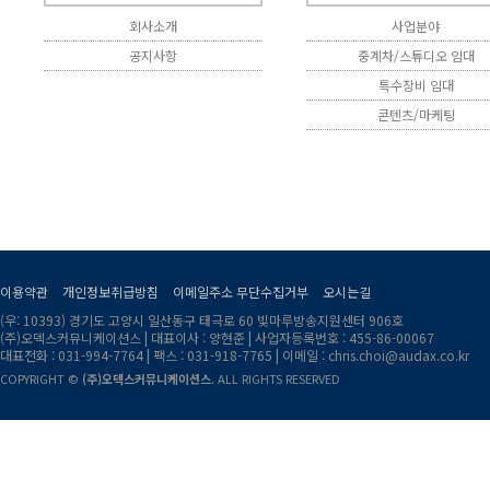
회사소개
사업분야
공지사항
중계차/스튜디오 임대
특수장비 임대
콘텐츠/마케팅
이용약관
개인정보취급방침
이메일주소 무단수집거부
오시는길
(우: 10393) 경기도 고양시 일산동구 태극로 60 빛마루방송지원센터 906호
(주)오덱스커뮤니케이션스 | 대표이사 : 양현준 | 사업자등록번호 : 455-86-00067
대표전화 : 031-994-7764 |
팩스 : 031-918-7765 | 이메일 : chris.choi@audax.co.kr
COPYRIGHT ©
(주)오덱스커뮤니케이션스
. ALL RIGHTS RESERVED